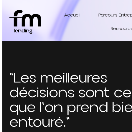
Accueil
Parcours Entre
Ressourc
"Les meilleures
décisions sont cel
que l'on prend bi
entouré."