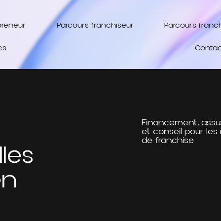
preneur
Parcours franchiseur
Parcours franc
es
Contac
Financement, assu
et conseil pour les
de franchise
les
en