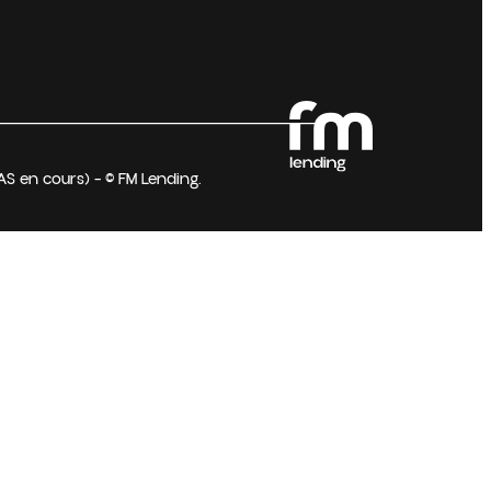
AS en cours) – © FM Lending.