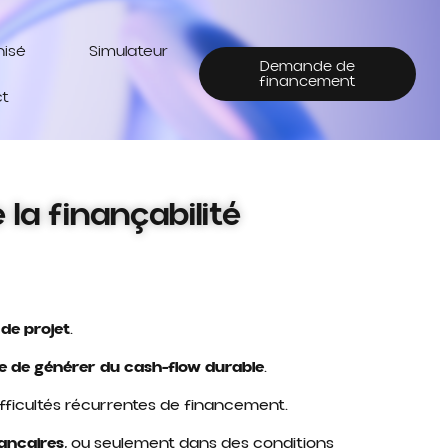
hisé
Simulateur
Demande de
financement
t
 la finançabilité
de projet
.
e de générer du cash-flow durable
.
fficultés récurrentes de financement.
ancaires
, ou seulement dans des conditions