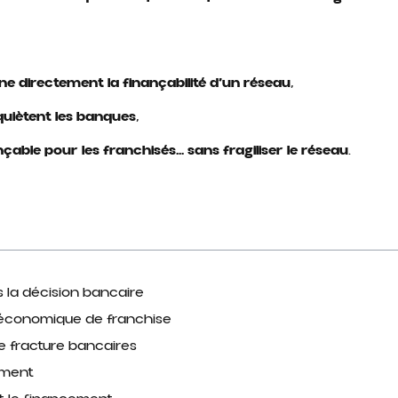
 directement la finançabilité d’un réseau
,
nquiètent les banques
,
ble pour les franchisés… sans fragiliser le réseau
.
 la décision bancaire
 économique de franchise
de fracture bancaires
ement