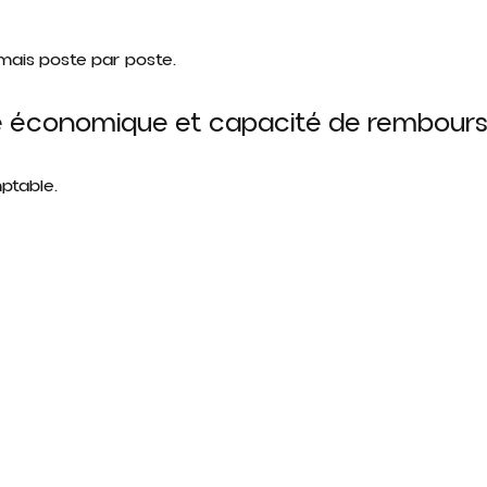
amais poste par poste.
e économique et capacité de rembour
ptable.