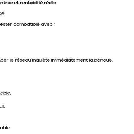
trée et rentabilité réelle
.
sé
rester compatible avec :
ancer le réseau inquiète immédiatement la banque.
table,
il.
able.