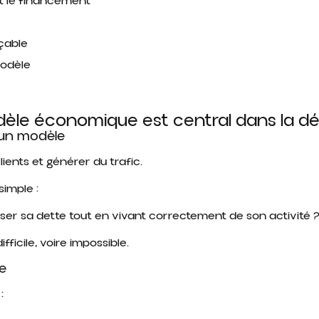
t le financement
çable
modèle
dèle économique est central dans la dé
 un modèle
ients et générer du trafic.
simple :
er sa dette tout en vivant correctement de son activité 
ficile, voire impossible.
e
: