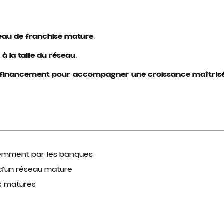
eau de franchise mature
,
t à la taille du réseau
,
e financement pour accompagner une croissance maîtris
éremment par les banques
d’un réseau mature
x matures