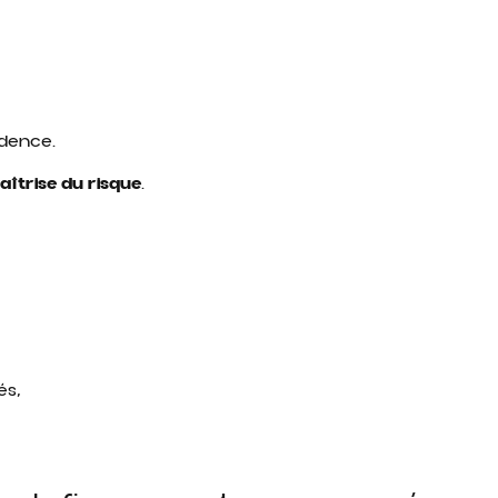
udence.
aîtrise du risque
.
és,