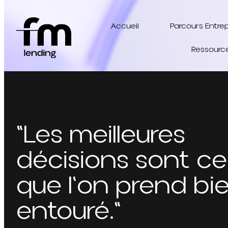
Accueil
Parcours Entre
Ressourc
"Les meilleures
décisions sont cel
que l'on prend bi
entouré."