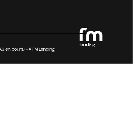
AS en cours) – © FM Lending.