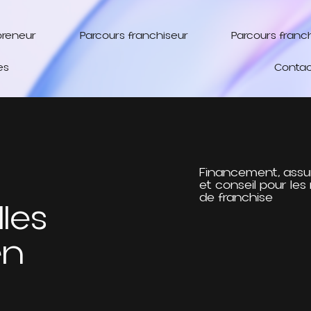
preneur
Parcours franchiseur
Parcours franc
es
Contac
Financement, assu
et conseil pour les
de franchise
les
en